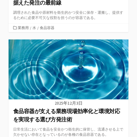
据えた発注の最前線
調理された食品や原材料を衛生的かつ安全に保存・運搬し、提供す
るために必要不可欠な役割を担うのが容器である。
カ
業務用
/
水
/
食品容器
テ
ゴ
リ
ー
2025年12月3日
食品容器が支える業務現場効率化と環境対応
を実現する選び方発注術
日常生活において食品を安全かつ衛生的に保管し、流通させる上で
欠かせない存在となっているのが各種の食品容器である。