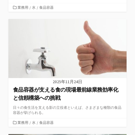
カ
業務用
/
水
/
食品容器
テ
ゴ
リ
ー
2025年11月24日
食品容器が支える食の現場最前線業務効率化
と信頼構築への挑戦
日々の食生活を支える影の立役者といえば、さまざまな種類の食品
容器が挙げられる。
カ
業務用
/
水
/
食品容器
テ
ゴ