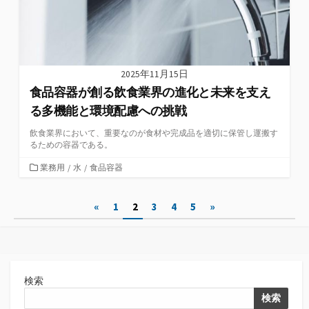
2025年11月15日
食品容器が創る飲食業界の進化と未来を支え
る多機能と環境配慮への挑戦
飲食業界において、重要なのが食材や完成品を適切に保管し運搬す
るための容器である。
カ
業務用
/
水
/
食品容器
テ
ゴ
投
«
1
2
3
4
5
»
リ
ー
稿
の
ペ
検索
ー
検索