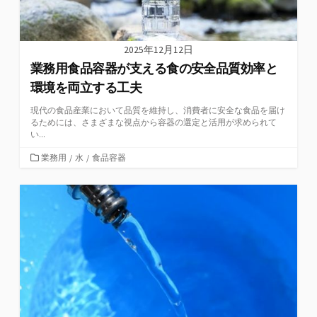
2025年12月12日
業務用食品容器が支える食の安全品質効率と
環境を両立する工夫
現代の食品産業において品質を維持し、消費者に安全な食品を届け
るためには、さまざまな視点から容器の選定と活用が求められて
い...
カ
業務用
/
水
/
食品容器
テ
ゴ
リ
ー