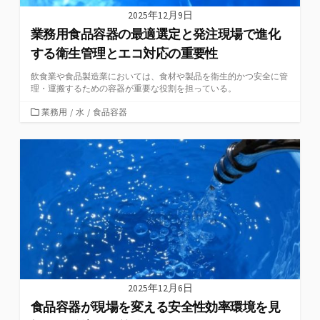
2025年12月9日
業務用食品容器の最適選定と発注現場で進化
する衛生管理とエコ対応の重要性
飲食業や食品製造業においては、食材や製品を衛生的かつ安全に管
理・運搬するための容器が重要な役割を担っている。
カ
業務用
/
水
/
食品容器
テ
ゴ
リ
ー
2025年12月6日
食品容器が現場を変える安全性効率環境を見